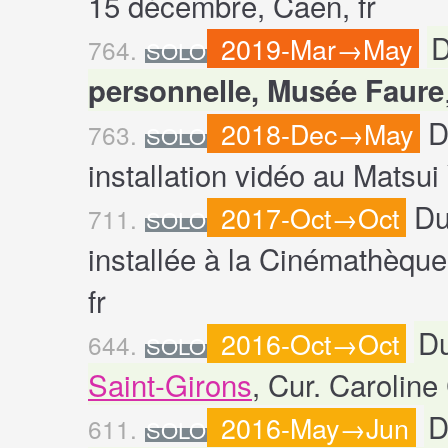
15 décembre, Caen, fr
D
2019-Mar→May
764.
SOLO
personnelle, Musée Faure
D
2018-Dec→May
763.
SOLO
installation vidéo au Matsu
Du
2017-Oct→Oct
711.
SOLO
installée à la Cinémathèqu
fr
Du
2016-Oct→Oct
644.
SOLO
Saint-Girons
, Cur. Caroline
D
2016-May→Jun
611.
SOLO