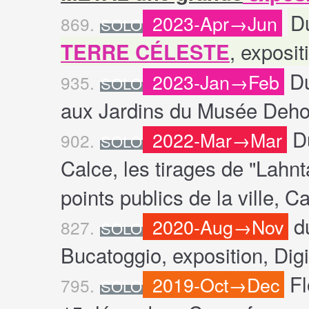
Du
2023-Apr→Jun
869.
SOLO
, exposit
TERRE CÉLESTE
Du
2023-Jan→Feb
935.
SOLO
aux Jardins du Musée Dehor
D
2022-Mar→Mar
902.
SOLO
Calce, les tirages de "Lahnt
points publics de la ville, Ca
d
2020-Aug→Nov
827.
SOLO
Bucatoggio, exposition, Digi
Fl
2019-Oct→Dec
795.
SOLO