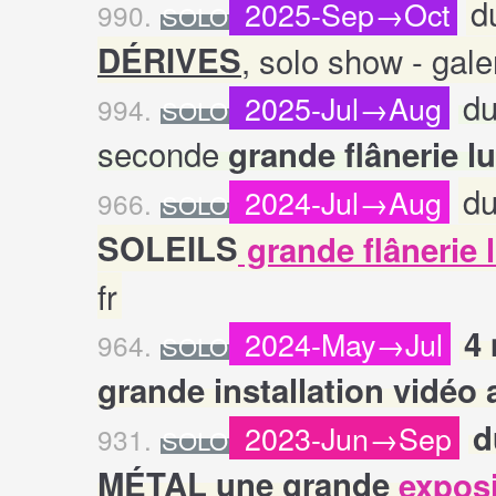
d
2025-Sep→Oct
990.
SOLO
DÉRIVES
, solo show - galer
du
2025-Jul→Aug
994.
SOLO
seconde
grande flânerie 
du
2024-Jul→Aug
966.
SOLO
SOLEILS
grande flânerie
fr
4 
2024-May→Jul
964.
SOLO
grande installation vidéo 
d
2023-Jun→Sep
931.
SOLO
MÉTAL une grande
exposi