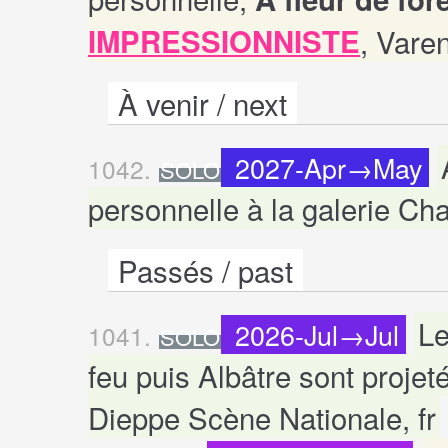
IMPRESSIONNISTE
, Varen
À venir / next
2027-Apr→May
1042.
SOLO
personnelle à la galerie Char
Passés / past
Le
2026-Jul→Jul
1041.
SOLO
feu puis Albâtre sont proje
Dieppe Scène Nationale, fr