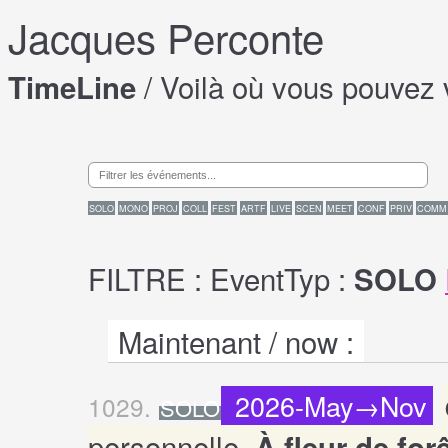
Jacques Perconte
/ Voilà où vous pouvez 
TimeLine
SOLO
MONO
PROJ
COLL
FEST
ARTF
LIVE
SCEN
MEET
CONF
PRIV
COMM
FILTRE : EventTyp :
SOLO
Maintenant / now :
2026-May→Nov
1029.
SOLO
personnelle,
À fleur de for