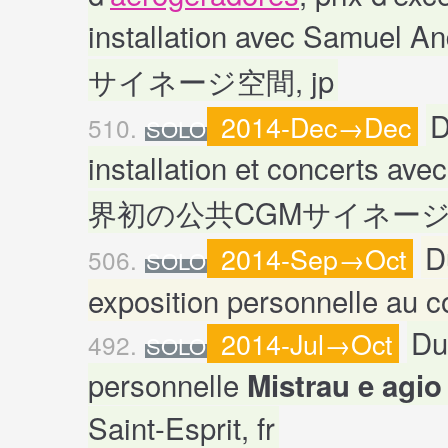
installation avec Samue
サイネージ空間, jp
D
2014-Dec→Dec
510.
SOLO
installation et concerts av
界初の公共CGMサイネージ空
D
2014-Sep→Oct
506.
SOLO
exposition personnelle au co
Du
2014-Jul→Oct
492.
SOLO
personnelle
Mistrau e agi
Saint-Esprit, fr