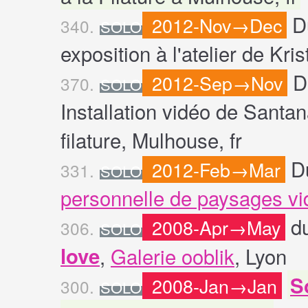
D
2012-Nov→Dec
340.
SOLO
exposition à l'atelier de Kris
D
2012-Sep→Nov
370.
SOLO
Installation vidéo de Santa
filature, Mulhouse, fr
D
2012-Feb→Mar
331.
SOLO
personnelle de paysages v
d
2008-Apr→May
306.
SOLO
love
,
Galerie ooblik
, Lyon
S
2008-Jan→Jan
300.
SOLO