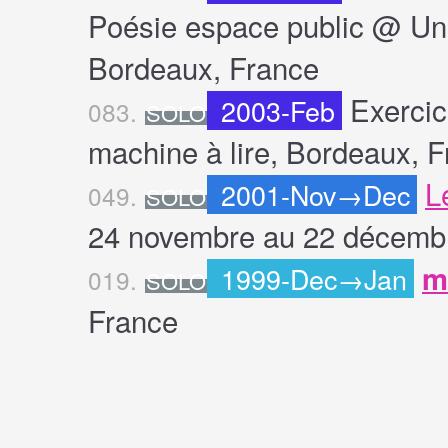
Poésie espace public @ Uni
Bordeaux, France
Exercic
2003-Feb
083.
SOLO
machine à lire, Bordeaux, 
L
2001-Nov→Dec
049.
SOLO
24 novembre au 22 décembr
m
1999-Dec→Jan
019.
SOLO
France