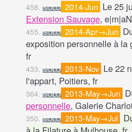
Le 25 j
2014-Jun
458.
SOLO
Extension Sauvage
, e|m|aN
Du
2014-Apr→Jun
455.
SOLO
exposition personnelle à la 
fr
Le 22 n
2013-Nov
433.
SOLO
l'appart, Poitiers, fr
D
2013-May→Jun
364.
SOLO
personnelle
, Galerie Charlo
Du
2013-May→Jul
350.
SOLO
à la Filature à Mulhouse, fr