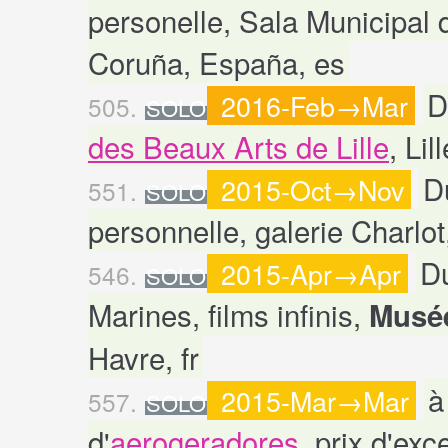
personelle, Sala Municipal
Coruña, España, es
D
2016-Feb→Mar
505.
SOLO
des Beaux Arts de Lille
, Lill
D
2015-Oct→Nov
551.
SOLO
personnelle, galerie Charlot,
Du
2015-Apr→Apr
546.
SOLO
Marines, films infinis,
Musée
Havre, fr
à
2015-Mar→Mar
557.
SOLO
d'
aerogeradores
, prix d'exc