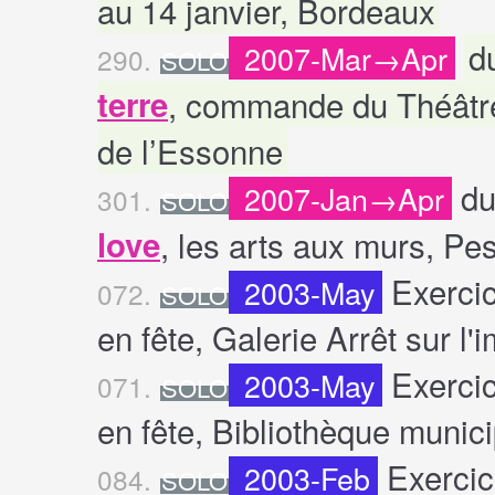
au 14 janvier, Bordeaux
d
2007-Mar→Apr
290.
SOLO
terre
, commande du Théâtre 
de l’Essonne
du
2007-Jan→Apr
301.
SOLO
love
, les arts aux murs, Pe
Exercic
2003-May
072.
SOLO
en fête, Galerie Arrêt sur l
Exercic
2003-May
071.
SOLO
en fête, Bibliothèque munic
Exercic
2003-Feb
084.
SOLO