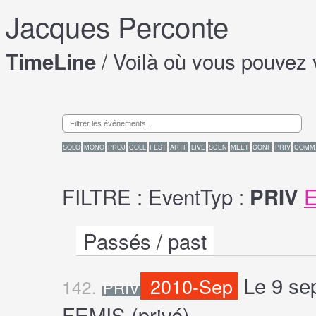
Jacques Perconte
/ Voilà où vous pouvez 
TimeLine
SOLO
MONO
PROJ
COLL
FEST
ARTF
LIVE
SCEN
MEET
CONF
PRIV
COMM
FILTRE : EventTyp :
PRIV
Passés / past
Le 9 se
2010-Sep
142.
PRIV
FEMIS (privé)