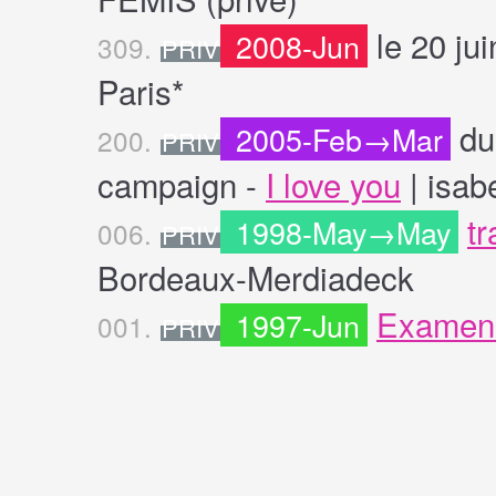
le 20 ju
2008-Jun
309.
PRIV
Paris*
du
2005-Feb→Mar
200.
PRIV
campaign -
I love you
| isabe
tr
1998-May→May
006.
PRIV
Bordeaux-Merdiadeck
Examen p
1997-Jun
001.
PRIV