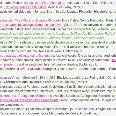
 Rodolphe Olcèse,
Animation et Expérimentation
, colloque de l'ecla, Saint-Etienne, fr
gne)
L'art et les formes de la nature
, avec Alice Leroy, Paris, fr
ucles de l’art vidéo pionnier aux films infinis de Jacques Perconte : Histoire(s) san
es images : Yves Citton et Jacques Perconte
, Hors Pistes, Centre Pompidou, Paris, f
érence artec de Jacques Perconte avec Yves Citton
, Eur-Artec, université de paris 
r de seconde nature avec Fabrice Lambert,
Centre des bords de Marne, Le Perreux-su
ement du sémiaire L'art et les formes de la nature, Collège des Bernardins, Paris, fr
 Ada Ackerman, Jacques Perconte et Antonio Somaïni, Cinéma du réel, Paris
di 6 (15-17h), salle de projection de la Maison de la création, campus de Grenoble
versation avec Marine Kisiel au Musée Faure, festival la brèche, Aix-les-Bains
:voir editions, dvd +bluray Realase at worm, Rotterdam, nl
 du paysage et imaginaire écologique
, festivcal Acces, fête de la science, Audito
contre sur mon travail, Matérialisme à l’œuvre, Milieux naturels et numérique, !
rs
symposium : creative strategies
, heart of hawick, Hawick, Scotland, u.k.
es Bernardins, avec Guillaume Bourgois, Vincent Sorrel, Jérôme Alexandre et Rod
ues
avec Vincent Sorel de 9h30 à 11h30, Ens Louis Lumière, La Plaine Saint-Denis,
es
Expérimentations Optiques
à l'école Louis Lumière, Paris, fr
erclass Jacques Perconte, avec David Yon, à l'Institut de la communication et des
ilieux naturels et matières numériques : Jacques Perconte avec Benoît Turquety, le B
recherche au Collège des Bernardins
avec des surprises, Collège des Bernardins , 
mposition sonore et film d'art expérimental
" avec Bidhan Jacobs et moi,
Collège d'E
que, Lausanne, ch
oaction de l’image-signal chez Jacques Perconte", journée d'études :
Images en tran
e l'accadémie, arts plastiques, lycée Marguerite de Valois, Angoulème, fr